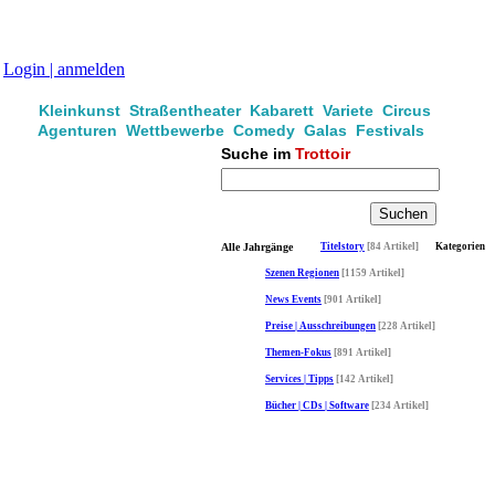
Login | anmelden
Kleinkunst Straßentheater Kabarett Variete Circus
Agenturen Wettbewerbe Comedy Galas Festivals
Suche im
Trottoir
Alle Jahrgänge
Titelstory
[84 Artikel]
Kategorien
Szenen Regionen
[1159 Artikel]
News Events
[901 Artikel]
Preise | Ausschreibungen
[228 Artikel]
Themen-Fokus
[891 Artikel]
Services | Tipps
[142 Artikel]
Bücher | CDs | Software
[234 Artikel]