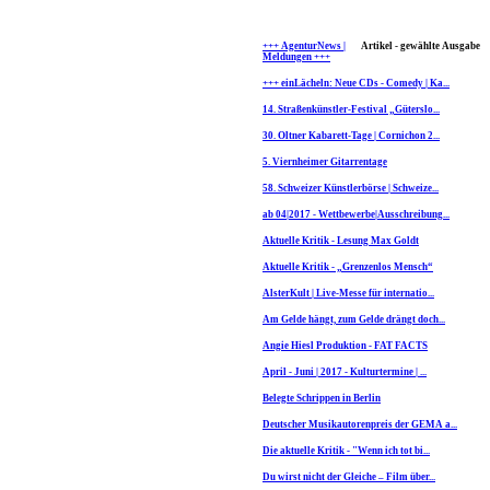
+++ AgenturNews |
Artikel - gewählte Ausgabe
Meldungen +++
+++ einLächeln: Neue CDs - Comedy | Ka...
14. Straßenkünstler-Festival „Güterslo...
30. Oltner Kabarett-Tage | Cornichon 2...
5. Viernheimer Gitarrentage
58. Schweizer Künstlerbörse | Schweize...
ab 04|2017 - Wettbewerbe|Ausschreibung...
Aktuelle Kritik - Lesung Max Goldt
Aktuelle Kritik - „Grenzenlos Mensch“
AlsterKult | Live-Messe für internatio...
Am Gelde hängt, zum Gelde drängt doch...
Angie Hiesl Produktion - FAT FACTS
April - Juni | 2017 - Kulturtermine | ...
Belegte Schrippen in Berlin
Deutscher Musikautorenpreis der GEMA a...
Die aktuelle Kritik - "Wenn ich tot bi...
Du wirst nicht der Gleiche – Film über...