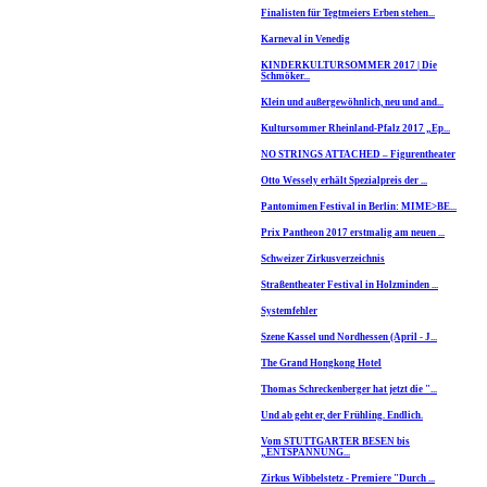
Finalisten für Tegtmeiers Erben stehen...
Karneval in Venedig
KINDERKULTURSOMMER 2017 | Die
Schmöker...
Klein und außergewöhnlich, neu und and...
Kultursommer Rheinland-Pfalz 2017 „Ep...
NO STRINGS ATTACHED – Figurentheater
Otto Wessely erhält Spezialpreis der ...
Pantomimen Festival in Berlin: MIME>BE...
Prix Pantheon 2017 erstmalig am neuen ...
Schweizer Zirkusverzeichnis
Straßentheater Festival in Holzminden ...
Systemfehler
Szene Kassel und Nordhessen (April - J...
The Grand Hongkong Hotel
Thomas Schreckenberger hat jetzt die "...
Und ab geht er, der Frühling. Endlich.
Vom STUTTGARTER BESEN bis
„ENTSPANNUNG...
Zirkus Wibbelstetz - Premiere "Durch ...