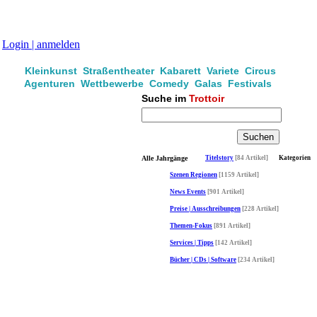
Login | anmelden
Kleinkunst Straßentheater Kabarett Variete Circus
Agenturen Wettbewerbe Comedy Galas Festivals
Suche im
Trottoir
Alle Jahrgänge
Titelstory
[84 Artikel]
Kategorien
Szenen Regionen
[1159 Artikel]
News Events
[901 Artikel]
Preise | Ausschreibungen
[228 Artikel]
Themen-Fokus
[891 Artikel]
Services | Tipps
[142 Artikel]
Bücher | CDs | Software
[234 Artikel]